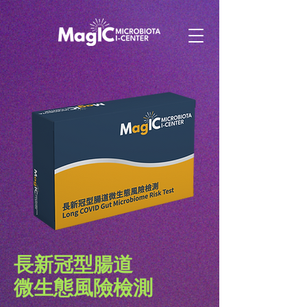
長新冠型腸道
微生態風險檢測