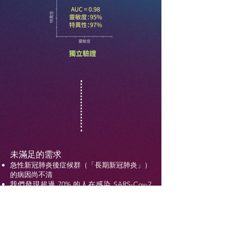
未滿足的需求
急性新冠肺炎後症候群（「長期新冠肺炎」）
的病因尚不清
我們發現超過 70% 的人在感染 SARS-Cov-2
後會出現“長期 COVID”
「長期新冠肺炎」可影響 10 多個器官，出現
49 種以上症狀
最常見的症狀是疲勞、記憶力差和掉髮