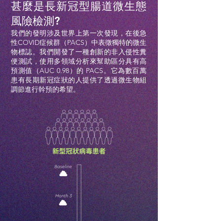
甚麼是長新冠型腸道微生態
風險檢測?
我們的發明涉及世界上第一次發現，在後急
性COVID症候群（PACS）中表徵獨特的微生
物標誌。我們開發了一種創新的非入侵性糞
便測試，使用多領域分析來幫助區分具有高
預測值（AUC 0.98）的 PACS。它為數百萬
患有長期新冠症狀的人提供了透過微生物組
調節進行幹預的希望。